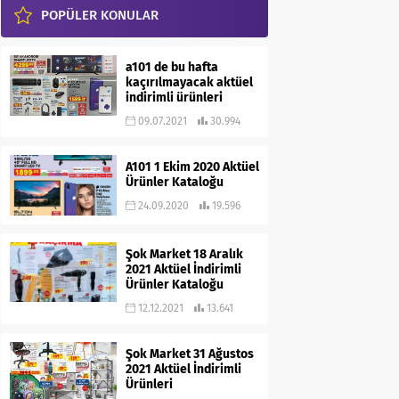
POPÜLER KONULAR
a101 de bu hafta
kaçırılmayacak aktüel
indirimli ürünleri
09.07.2021
30.994
A101 1 Ekim 2020 Aktüel
Ürünler Kataloğu
24.09.2020
19.596
Şok Market 18 Aralık
2021 Aktüel İndirimli
Ürünler Kataloğu
12.12.2021
13.641
Şok Market 31 Ağustos
2021 Aktüel İndirimli
Ürünleri