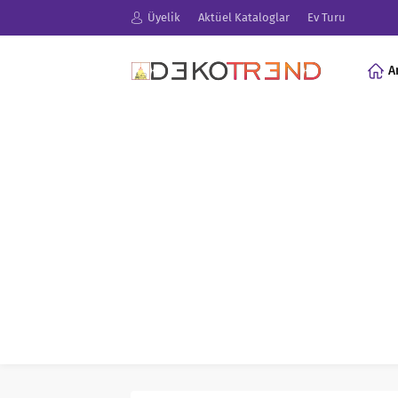
Üyelik
Aktüel Kataloglar
Ev Turu
A