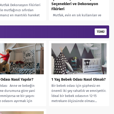
Seçenekleri ve Dekorasyon
utfak Dekorasyon Fikirleri
Fikirleri
le mutfağınızı sıfırdan
manız en mantıklı hareket
Mutfak, evin en sık kullanılan ve
r. Gereksiz ve fazla yer
önemli odalarından biridir. Bu
an eşyalardan mümkün
nedenle mutfak dekorasyonu ve
ca...
mobilya seçimi önemlidir. Mobilya
TÜMÜ
seçiminde...
Odası Nasıl Yapılır?
1 Yaş Bebek Odası Nasıl Olmalı?
Odası Anne ve bebeğin
Bir bebek odası için şüphesiz en
me durumuna göre yani
önemli iki şey rahatlık ve emniyettir.
mmiyorsa ve bir yaşını
İdeal bir bebek odasının 12-15
e odasını ayırmak için
metrekare ölçüsünde olması...
ara...