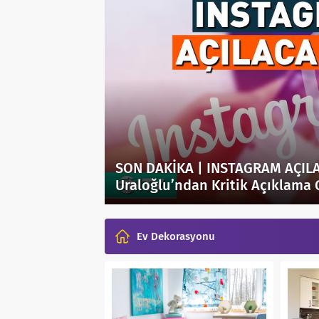
 Bakan
İMAM EBÛ HANÎFE VE ŞARAPÇI
Ev Dekorasyonu