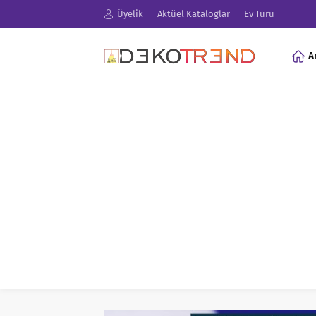
Üyelik
Aktüel Kataloglar
Ev Turu
A