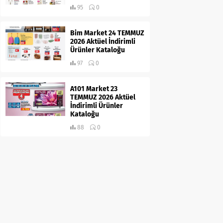
95
0
Bim Market 24 TEMMUZ
2026 Aktüel İndirimli
Ürünler Kataloğu
97
0
A101 Market 23
TEMMUZ 2026 Aktüel
İndirimli Ürünler
Kataloğu
88
0