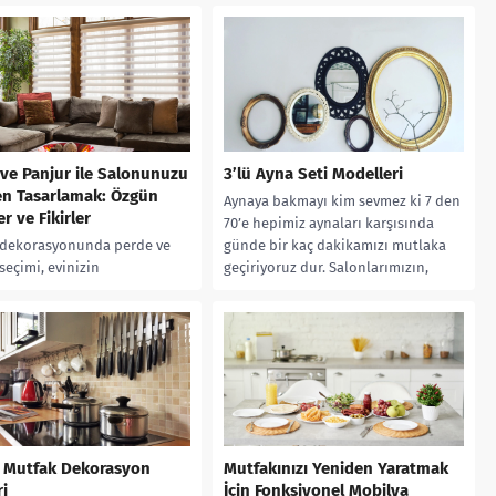
 tasarımı,...
tasarlanmıştır. Duvar kaplamaları,
bu ortamı daha...
ve Panjur ile Salonunuzu
3’lü Ayna Seti Modelleri
en Tasarlamak: Özgün
Aynaya bakmayı kim sevmez ki 7 den
r ve Fikirler
70’e hepimiz aynaları karşısında
dekorasyonunda perde ve
günde bir kaç dakikamızı mutlaka
seçimi, evinizin
geçiriyoruz dur. Salonlarımızın,
münün önemli bir
holümüzün,...
dır. Doğru seçim yaparsanız,
n iç mekanını daha rahat,...
 Mutfak Dekorasyon
Mutfakınızı Yeniden Yaratmak
ri
İçin Fonksiyonel Mobilya