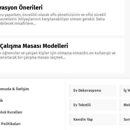
rasyon Önerileri
u yaparken, öncelikli olarak ofis yöneticisinin ve ofisi sürekli
onellerin ihtiyaçlarının karşılanabiliyor olması gerekir. Daha
bilecek misafirlere...
 Çalışma Masası Modelleri
öğrenciler ve çalışan kişiler için olmazsa olmazdır, en kullanışlı ve
 yansıtacak bir çalışma masası seçmek...
ımızda & İletişim
Ev Dekorasyonu
İş 
ik
Ev Tekstili
Mob
luk Kuralları
Kendin Yap
Sor
 Politikaları