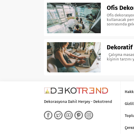
Ofis Deko
Ofis dekorasyon
kullanacak pers
sonrasında gele
Dekoratif
Çalışma masası 
kişinin tarzını
Hakk
Dekorasyona Dahil Herşey - Dekotrend
Gizlil
Toplu
Çerez