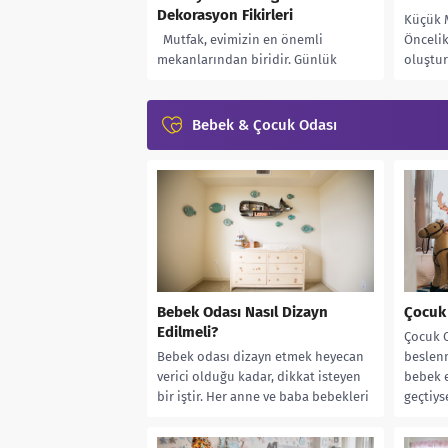
Dekorasyon Fikirleri
Küçük M
Mutfak, evimizin en önemli
Öncelik
mekanlarından biridir. Günlük
oluştur
hayatımızda sıklıkla vakit
olacaktı
geçirdiğimiz ve aile bireyleriyle
kaplay
birlikte zaman geçirdiğimiz bir
olduğun
Bebek & Çocuk Odası
alandır....
Bebek Odası Nasıl Dizayn
Çocuk 
Edilmeli?
Çocuk 
Bebek odası dizayn etmek heyecan
beslen
verici olduğu kadar, dikkat isteyen
bebek e
bir iştir. Her anne ve baba bebekleri
geçtiys
için en güzel...
çalışmal