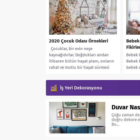
2020 Çocuk Odası Örnekleri
Bebek
Fikirle
Çocuklar, bir evin neşe
kaynağıdırlar. Doğdukları andan
Bebek O
itibaren bütün hayat planı, onların
Bebek b
rahat ve mutlu bir hayat sürmesi
bebek 
içindir....
zevk ve
rahat e
İş Yeri Dekorasyonu
Duvar Nas
Çoğu zaman dek
doğru dekore ed
Bu...