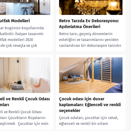
tfak Modelleri
Retro Tarzda Ev Dekorasyonu:
Aydınlatma Önerileri
lar bugünün koşullarında
kalbidir. İtalyan tasarımlı
Retro tarzı, geçmiş dönemlerin
fak modelleri 2020
estetiğini ve tasarımlarını yeniden
de çok revaçta ve çok
canlandıran bir dekorasyon tarzıdır.
lan hoş mutfak türüdür....
Bu tarzda ev dekorasyonu yaparken
aydınlatma seçimleri de...
eli ve Renkli Çocuk Odası
Çocuk odası için duvar
mları
kaplamaları: Eğlenceli ve renkli
seçenekler
li ve Renkli Çocuk Odası
ları: Çocukların Rüyalarını
Çocuk odaları, çocuklar için rahat,
eştirmek Çocuklar için evin
eğlenceli ve renkli bir ortam
li bölümlerinden biri olan
yaratmak için özel olarak