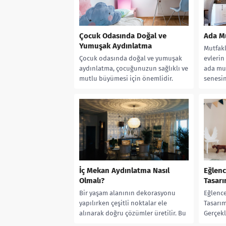
Çocuk Odasında Doğal ve
Ada Mu
Yumuşak Aydınlatma
Mutfak
Çocuk odasında doğal ve yumuşak
evlerin 
aydınlatma, çocuğunuzun sağlıklı ve
ada mut
mutlu büyümesi için önemlidir.
senesin
Çocuk odasında aydınlatma,
kullanı
çocuğunuzun gün içi ve...
İç Mekan Aydınlatma Nasıl
Eğlenc
Olmalı?
Tasarı
Bir yaşam alanının dekorasyonu
Eğlence
yapılırken çeşitli noktalar ele
Tasarım
alınarak doğru çözümler üretilir. Bu
Gerçekl
noktalar duvarlar, zemin,
en önem