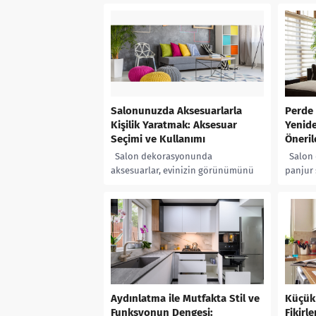
mobilyalar, hareketli objeler,
odaların
tablolar,...
Salonunuzda Aksesuarlarla
Perde 
Kişilik Yaratmak: Aksesuar
Yenid
Seçimi ve Kullanımı
Önerile
Salon dekorasyonunda
Salon 
aksesuarlar, evinizin görünümünü
panjur 
ve atmosferini tamamlamak için
görünü
önemlidir. Aksesuarlar, oda içindeki
parçası
mevcut renkleri ve tarzı
evinizi
vurgulamakta, boş...
Aydınlatma ile Mutfakta Stil ve
Küçük
Funksyonun Dengesi:
Fikirle