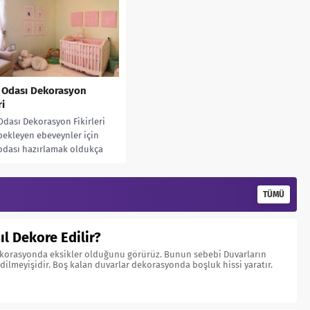
 Odası Dekorasyon
ri
dası Dekorasyon Fikirleri
ekleyen ebeveynler için
odası hazırlamak oldukça
rici bir uğraştır. Evde bebeğin
deceği...
TÜMÜ
ıl Dekore Edilir?
orasyonda eksikler olduğunu görürüz. Bunun sebebi Duvarların
ilmeyişidir. Boş kalan duvarlar dekorasyonda boşluk hissi yaratır.