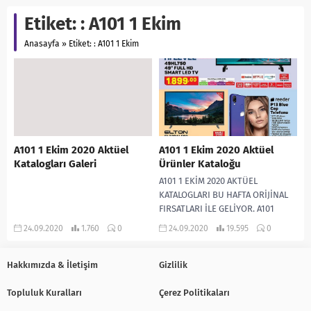
Etiket:
: A101 1 Ekim
Anasayfa
»
Etiket: : A101 1 Ekim
A101 1 Ekim 2020 Aktüel
A101 1 Ekim 2020 Aktüel
Katalogları Galeri
Ürünler Kataloğu
A101 1 EKİM 2020 AKTÜEL
KATALOGLARI BU HAFTA ORİJİNAL
FIRSATLARI İLE GELİYOR. A101
AKTÜEL ÜRÜN KATALOGLARI NET
24.09.2020
1.760
0
24.09.2020
19.595
0
GÖRSELLERİ İLE YENİ...
Hakkımızda & İletişim
Gizlilik
Topluluk Kuralları
Çerez Politikaları