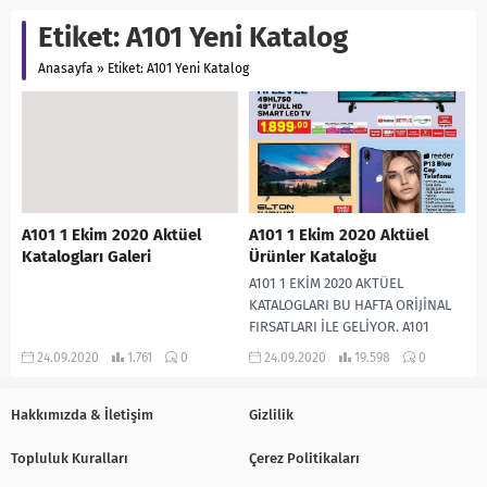
Etiket:
A101 Yeni Katalog
Anasayfa
»
Etiket: A101 Yeni Katalog
A101 1 Ekim 2020 Aktüel
A101 1 Ekim 2020 Aktüel
Katalogları Galeri
Ürünler Kataloğu
A101 1 EKİM 2020 AKTÜEL
KATALOGLARI BU HAFTA ORİJİNAL
FIRSATLARI İLE GELİYOR. A101
AKTÜEL ÜRÜN KATALOGLARI NET
24.09.2020
1.761
0
24.09.2020
19.598
0
GÖRSELLERİ İLE YENİ...
Hakkımızda & İletişim
Gizlilik
Topluluk Kuralları
Çerez Politikaları