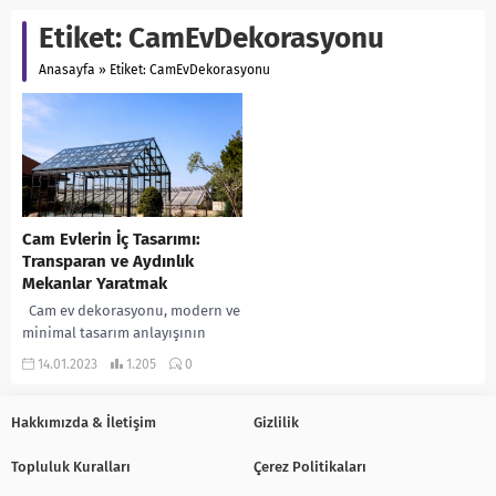
Etiket:
CamEvDekorasyonu
Anasayfa
»
Etiket: CamEvDekorasyonu
Cam Evlerin İç Tasarımı:
Transparan ve Aydınlık
Mekanlar Yaratmak
Cam ev dekorasyonu, modern ve
minimal tasarım anlayışının
öncülerinden biridir. Cam,
14.01.2023
1.205
0
evlerde hem estetik hem de
pratik açılardan birçok...
Hakkımızda & İletişim
Gizlilik
Topluluk Kuralları
Çerez Politikaları