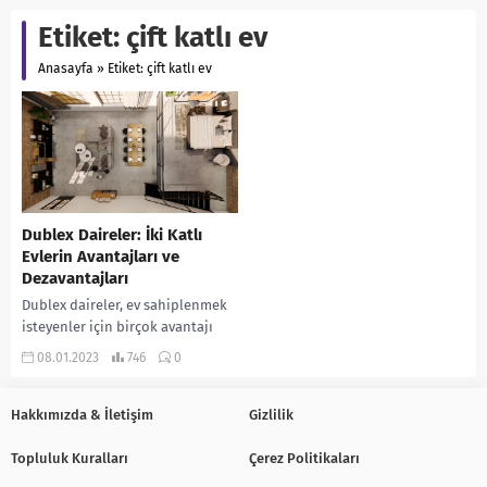
Etiket:
çift katlı ev
Anasayfa
»
Etiket: çift katlı ev
Dublex Daireler: İki Katlı
Evlerin Avantajları ve
Dezavantajları
Dublex daireler, ev sahiplenmek
isteyenler için birçok avantajı
olan iki katlı evlerdir. Bu tür
08.01.2023
746
0
evler, genellikle kentsel
alanlarda bulunur ve...
Hakkımızda & İletişim
Gizlilik
Topluluk Kuralları
Çerez Politikaları