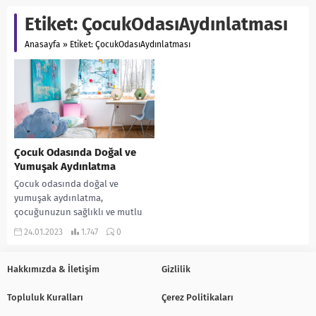
Etiket:
ÇocukOdasıAydınlatması
Anasayfa
»
Etiket: ÇocukOdasıAydınlatması
Çocuk Odasında Doğal ve
Yumuşak Aydınlatma
Çocuk odasında doğal ve
yumuşak aydınlatma,
çocuğunuzun sağlıklı ve mutlu
büyümesi için önemlidir. Çocuk
24.01.2023
1.747
0
odasında aydınlatma,
çocuğunuzun gün içi ve...
Hakkımızda & İletişim
Gizlilik
Topluluk Kuralları
Çerez Politikaları