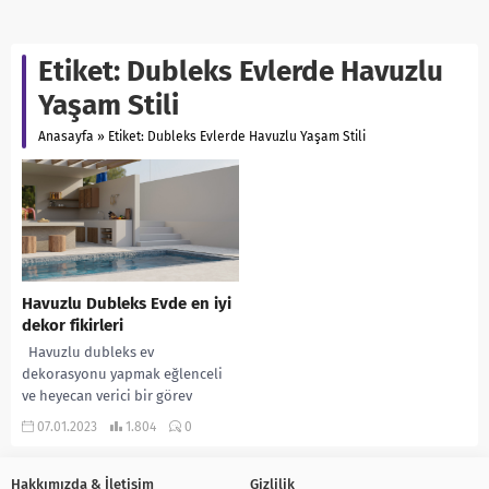
Etiket:
Dubleks Evlerde Havuzlu
Yaşam Stili
Anasayfa
»
Etiket: Dubleks Evlerde Havuzlu Yaşam Stili
Havuzlu Dubleks Evde en iyi
dekor fikirleri
Havuzlu dubleks ev
dekorasyonu yapmak eğlenceli
ve heyecan verici bir görev
olabilir. Evinizi kendi kişisel
07.01.2023
1.804
0
tarzınız ve zevkinizle
donatmaya...
Hakkımızda & İletişim
Gizlilik