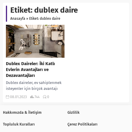
Etiket:
dublex daire
Anasayfa
»
Etiket: dublex daire
Dublex Daireler: İki Katlı
Evlerin Avantajları ve
Dezavantajları
Dublex daireler, ev sahiplenmek
isteyenler için birçok avantajı
olan iki katlı evlerdir. Bu tür
08.01.2023
744
0
evler, genellikle kentsel
alanlarda bulunur ve...
Hakkımızda & İletişim
Gizlilik
Topluluk Kuralları
Çerez Politikaları