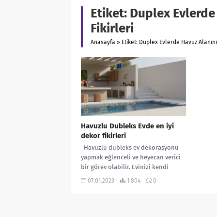
Etiket:
Duplex Evlerde
Fikirleri
Anasayfa
»
Etiket: Duplex Evlerde Havuz Alanını
Havuzlu Dubleks Evde en iyi
dekor fikirleri
Havuzlu dubleks ev dekorasyonu
yapmak eğlenceli ve heyecan verici
bir görev olabilir. Evinizi kendi
kişisel tarzınız ve zevkinizle
07.01.2023
1.804
0
donatmaya...