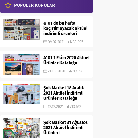
POPÜLER KONULAR
a101 de bu hafta
kaçırılmayacak aktüel
indirimli ürünleri
09.07.2021
30.995
A101 1 Ekim 2020 Aktüel
Ürünler Kataloğu
24.09.2020
19.598
Şok Market 18 Aralık
2021 Aktüel İndirimli
Ürünler Kataloğu
12.12.2021
13.642
Şok Market 31 Ağustos
2021 Aktüel İndirimli
Ürünleri