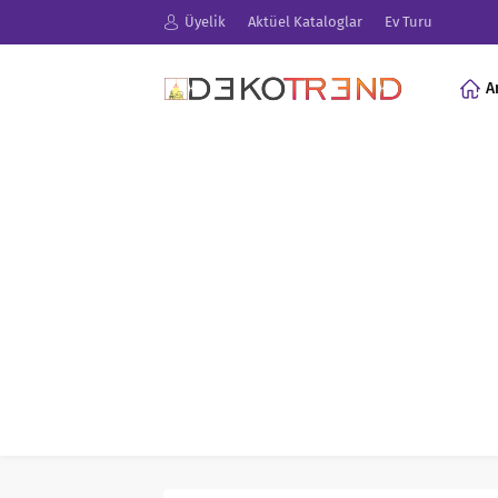
Üyelik
Aktüel Kataloglar
Ev Turu
A