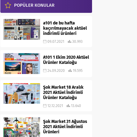
POPÜLER KONULAR
a101 de bu hafta
kaçırılmayacak aktüel
indirimli ürünleri
09.07.2021
30.993
A101 1 Ekim 2020 Aktüel
Ürünler Kataloğu
24.09.2020
19.595
Şok Market 18 Aralık
2021 Aktüel İndirimli
Ürünler Kataloğu
12.12.2021
13.640
Şok Market 31 Ağustos
2021 Aktüel İndirimli
Ürünleri