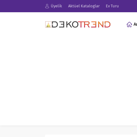
Üyelik
Aktüel Kataloglar
Ev Turu
A