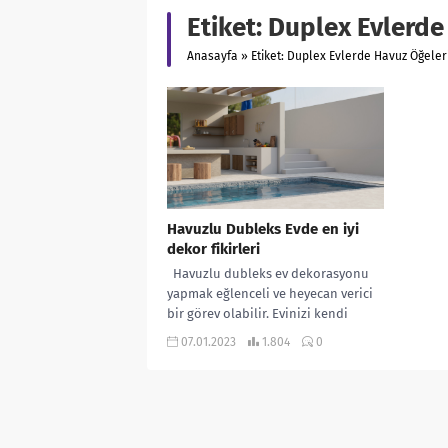
Etiket:
Duplex Evlerde
Anasayfa
»
Etiket: Duplex Evlerde Havuz Öğeler
Havuzlu Dubleks Evde en iyi
dekor fikirleri
Havuzlu dubleks ev dekorasyonu
yapmak eğlenceli ve heyecan verici
bir görev olabilir. Evinizi kendi
kişisel tarzınız ve zevkinizle
07.01.2023
1.804
0
donatmaya...