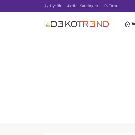
Üyelik
Aktüel Kataloglar
Ev Turu
A