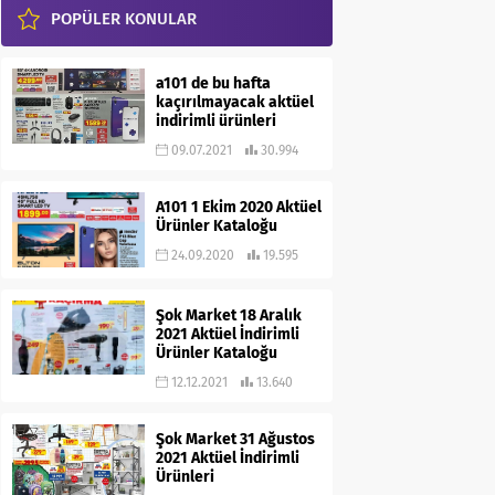
POPÜLER KONULAR
a101 de bu hafta
kaçırılmayacak aktüel
indirimli ürünleri
09.07.2021
30.994
A101 1 Ekim 2020 Aktüel
Ürünler Kataloğu
24.09.2020
19.595
Şok Market 18 Aralık
2021 Aktüel İndirimli
Ürünler Kataloğu
12.12.2021
13.640
Şok Market 31 Ağustos
2021 Aktüel İndirimli
Ürünleri