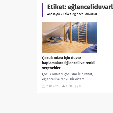
Etiket:
eğlenceliduvarl
Anasayfa
»
Etiket: eğlenceliduvarlar
Çocuk odası için duvar
kaplamaları: Eğlenceli ve renkli
seçenekler
Çocuk odaları, çocuklar için rahat,
eğlenceli ve renkli bir ortam
yaratmak için özel olarak
31.01.2023
1.394
0
tasarlanmıştır. Duvar kaplamaları,
bu ortamı daha...