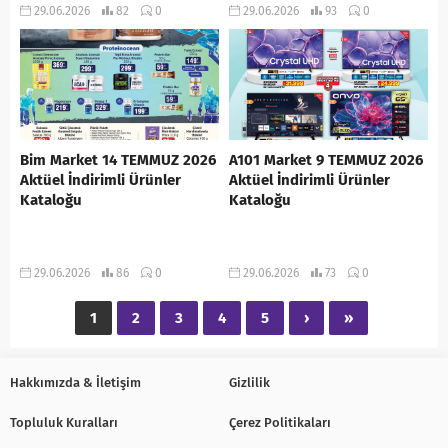
29.06.2026
82
0
29.06.2026
93
0
Bim Market 14 TEMMUZ 2026
A101 Market 9 TEMMUZ 2026
Aktüel İndirimli Ürünler
Aktüel İndirimli Ürünler
Kataloğu
Kataloğu
29.06.2026
86
0
29.06.2026
73
0
1
2
3
4
5
›
»
Hakkımızda & İletişim
Gizlilik
Topluluk Kuralları
Çerez Politikaları