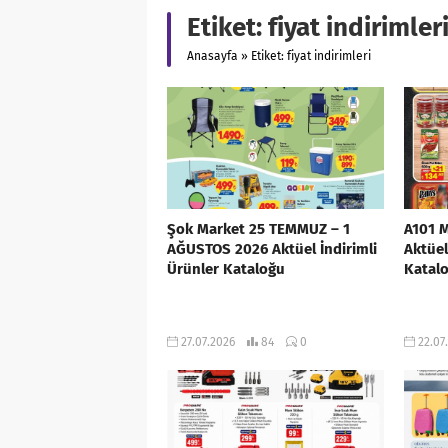
Etiket:
fiyat indirimler
Anasayfa
»
Etiket: fiyat indirimleri
Şok Market 25 TEMMUZ – 1
A101 
AĞUSTOS 2026 Aktüel İndirimli
Aktüel
Ürünler Kataloğu
Katal
27.07.2026
84
0
22.07