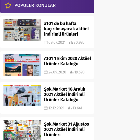
POPÜLER KONULAR
a101 de bu hafta
kaçırılmayacak aktüel
indirimli ürünleri
09.07.2021
30.995
A101 1 Ekim 2020 Aktüel
Ürünler Kataloğu
24.09.2020
19.598
Şok Market 18 Aralık
2021 Aktüel İndirimli
Ürünler Kataloğu
12.12.2021
13.641
Şok Market 31 Ağustos
2021 Aktüel İndirimli
Ürünleri