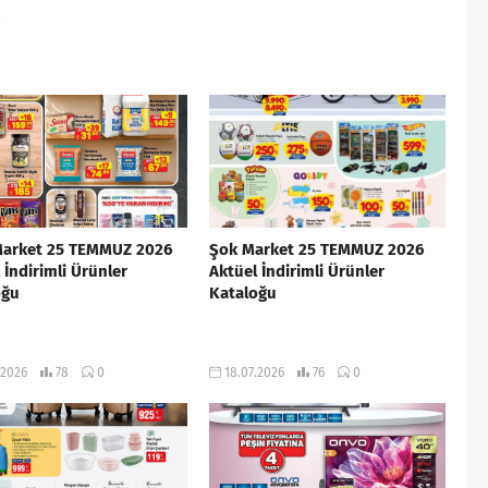
i
Market 25 TEMMUZ 2026
Şok Market 25 TEMMUZ 2026
 İndirimli Ürünler
Aktüel İndirimli Ürünler
oğu
Kataloğu
.2026
78
0
18.07.2026
76
0