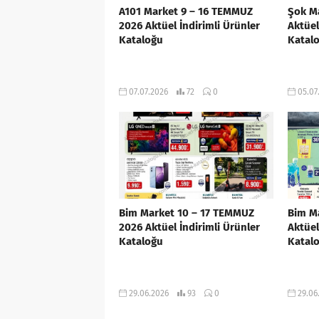
A101 Market 9 – 16 TEMMUZ
Şok M
2026 Aktüel İndirimli Ürünler
Aktüel
Kataloğu
Katal
07.07.2026
72
0
05.07
Bim Market 10 – 17 TEMMUZ
Bim M
2026 Aktüel İndirimli Ürünler
Aktüel
Kataloğu
Katal
29.06.2026
93
0
29.06