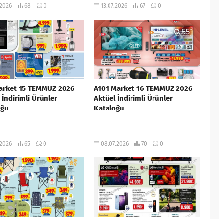
.2026
68
0
13.07.2026
67
0
arket 15 TEMMUZ 2026
A101 Market 16 TEMMUZ 2026
 İndirimli Ürünler
Aktüel İndirimli Ürünler
oğu
Kataloğu
.2026
65
0
08.07.2026
70
0