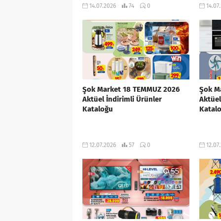
14.07.2026
74
0
14.07
Şok Market 18 TEMMUZ 2026
Şok M
Aktüel İndirimli Ürünler
Aktüel
Kataloğu
Katal
12.07.2026
57
0
12.07