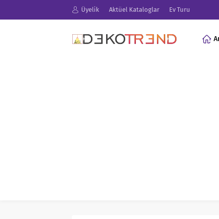
Üyelik
Aktüel Kataloglar
Ev Turu
A