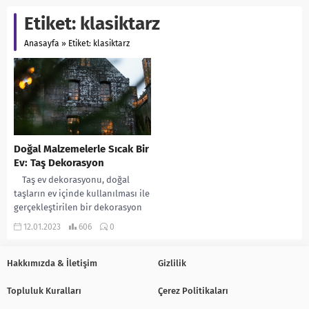
Etiket:
klasiktarz
Anasayfa
»
Etiket: klasiktarz
Doğal Malzemelerle Sıcak Bir
Ev: Taş Dekorasyon
Taş ev dekorasyonu, doğal
taşların ev içinde kullanılması ile
gerçekleştirilen bir dekorasyon
stili. Bu stil, doğal taşların
12.01.2023
606
0
sıcaklığını...
Hakkımızda & İletişim
Gizlilik
Topluluk Kuralları
Çerez Politikaları