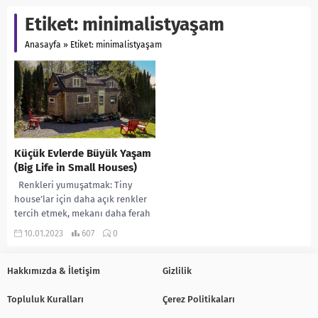
Etiket:
minimalistyaşam
Anasayfa
»
Etiket: minimalistyaşam
Küçük Evlerde Büyük Yaşam
(Big Life in Small Houses)
Renkleri yumuşatmak: Tiny
house’lar için daha açık renkler
tercih etmek, mekanı daha ferah
ve geniş gösterir. Yer
10.01.2023
607
0
kaplamalarını değiştirin:...
Hakkımızda & İletişim
Gizlilik
Topluluk Kuralları
Çerez Politikaları