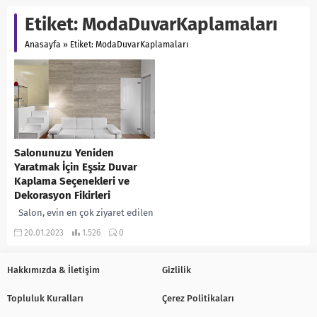
Etiket:
ModaDuvarKaplamaları
Anasayfa
»
Etiket: ModaDuvarKaplamaları
Salonunuzu Yeniden
Yaratmak İçin Eşsiz Duvar
Kaplama Seçenekleri ve
Dekorasyon Fikirleri
Salon, evin en çok ziyaret edilen
ve konforlu vakit geçirilen
20.01.2023
1.526
0
odasıdır. Bu nedenle salon
dekorasyonu ve duvar
kaplamaları önemlidir....
Hakkımızda & İletişim
Gizlilik
Topluluk Kuralları
Çerez Politikaları