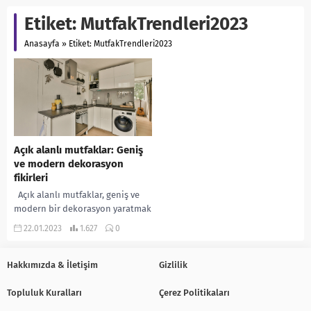
Etiket:
MutfakTrendleri2023
Anasayfa
»
Etiket: MutfakTrendleri2023
Açık alanlı mutfaklar: Geniş
ve modern dekorasyon
fikirleri
Açık alanlı mutfaklar, geniş ve
modern bir dekorasyon yaratmak
için mükemmel bir seçenektir.
22.01.2023
1.627
0
Açık alanlı mutfaklar, mutfak ve
salonu...
Hakkımızda & İletişim
Gizlilik
Topluluk Kuralları
Çerez Politikaları