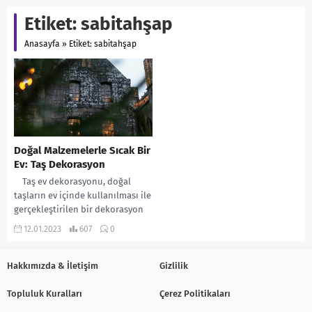
Etiket:
sabitahşap
Anasayfa
»
Etiket: sabitahşap
Doğal Malzemelerle Sıcak Bir
Ev: Taş Dekorasyon
Taş ev dekorasyonu, doğal
taşların ev içinde kullanılması ile
gerçekleştirilen bir dekorasyon
stili. Bu stil, doğal taşların
12.01.2023
607
0
sıcaklığını...
Hakkımızda & İletişim
Gizlilik
Topluluk Kuralları
Çerez Politikaları