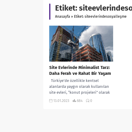
Etiket:
siteevlerindes
Anasayfa
»
Etiket: siteevlerindesosyalleşme
Site Evlerinde Minimalist Tarz:
Daha Ferah ve Rahat Bir Yaşam
Türkiye’de özellikle kentsel
alanlarda yaygın olarak kullanılan
site evleri, “konut projeleri” olarak
da bilinir. Site evlerini süslemek
13.01.2023
684
0
eğlenceli ve...