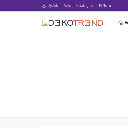
Üyelik
Aktüel Kataloglar
Ev Turu
A