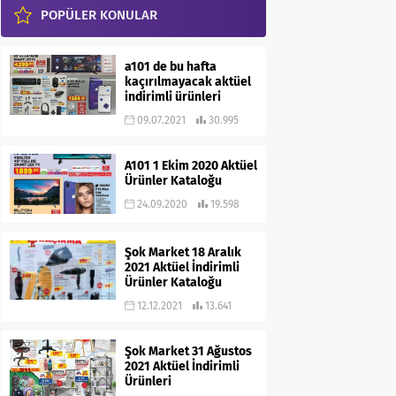
POPÜLER KONULAR
a101 de bu hafta
kaçırılmayacak aktüel
indirimli ürünleri
09.07.2021
30.995
A101 1 Ekim 2020 Aktüel
Ürünler Kataloğu
24.09.2020
19.598
Şok Market 18 Aralık
2021 Aktüel İndirimli
Ürünler Kataloğu
12.12.2021
13.641
Şok Market 31 Ağustos
2021 Aktüel İndirimli
Ürünleri