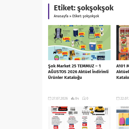
Etiket:
şokşokşok
Anasayfa
»
Etiket: şokşokşok
Şok Market 25 TEMMUZ – 1
A101 
AĞUSTOS 2026 Aktüel İndirimli
Aktüel
Ürünler Kataloğu
Katal
27.07.2026
84
0
22.07