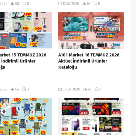
.2026
68
0
13.07.2026
67
0
arket 15 TEMMUZ 2026
A101 Market 16 TEMMUZ 2026
 İndirimli Ürünler
Aktüel İndirimli Ürünler
oğu
Kataloğu
.2026
64
0
08.07.2026
70
0