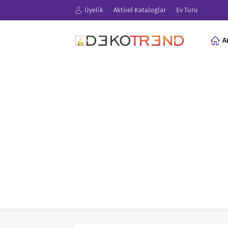
Üyelik
Aktüel Kataloglar
Ev Turu
A