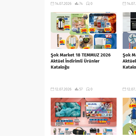
14.07.2026
74
0
14.07
Şok Market 18 TEMMUZ 2026
Şok M
Aktüel İndirimli Ürünler
Aktüel
Kataloğu
Katal
12.07.2026
57
0
12.07