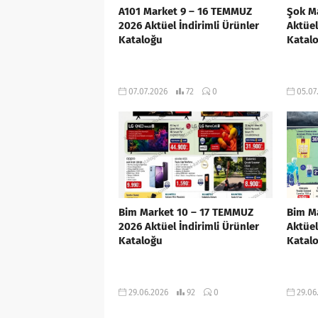
A101 Market 9 – 16 TEMMUZ
Şok M
2026 Aktüel İndirimli Ürünler
Aktüel
Kataloğu
Katal
07.07.2026
72
0
05.07
Bim Market 10 – 17 TEMMUZ
Bim M
2026 Aktüel İndirimli Ürünler
Aktüel
Kataloğu
Katal
29.06.2026
92
0
29.06