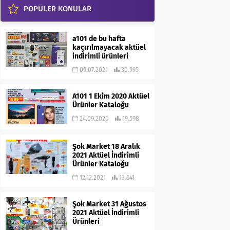
POPÜLER KONULAR
a101 de bu hafta
kaçırılmayacak aktüel
indirimli ürünleri
09.07.2021
30.995
A101 1 Ekim 2020 Aktüel
Ürünler Kataloğu
24.09.2020
19.598
Şok Market 18 Aralık
2021 Aktüel İndirimli
Ürünler Kataloğu
12.12.2021
13.641
Şok Market 31 Ağustos
2021 Aktüel İndirimli
Ürünleri