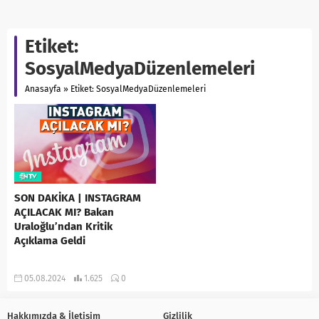
Etiket:
SosyalMedyaDüzenlemeleri
Anasayfa
»
Etiket: SosyalMedyaDüzenlemeleri
SON DAKİKA | INSTAGRAM
AÇILACAK MI? Bakan
Uraloğlu’ndan Kritik
Açıklama Geldi
05.08.2024
1.625
0
Hakkımızda & İletişim
Gizlilik