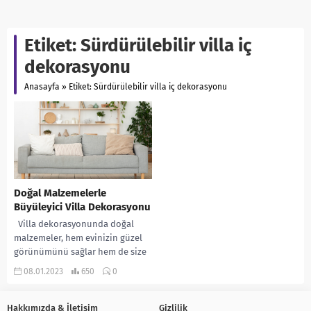
Etiket:
Sürdürülebilir villa iç
dekorasyonu
Anasayfa
»
Etiket: Sürdürülebilir villa iç dekorasyonu
Doğal Malzemelerle
Büyüleyici Villa Dekorasyonu
Villa dekorasyonunda doğal
malzemeler, hem evinizin güzel
görünümünü sağlar hem de size
doğal bir ortam yaratır. Doğal
08.01.2023
650
0
malzemeler, evinizde...
Hakkımızda & İletişim
Gizlilik