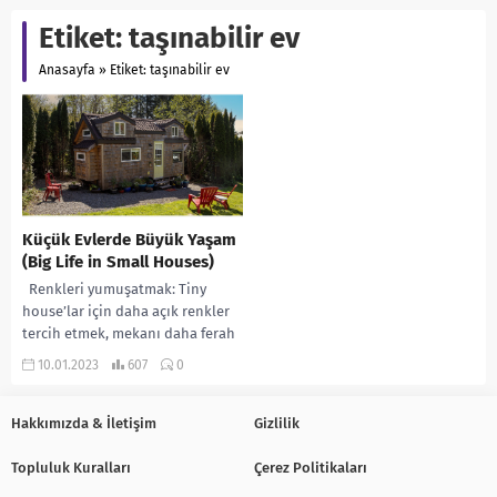
Etiket:
taşınabilir ev
Anasayfa
»
Etiket: taşınabilir ev
Küçük Evlerde Büyük Yaşam
(Big Life in Small Houses)
Renkleri yumuşatmak: Tiny
house’lar için daha açık renkler
tercih etmek, mekanı daha ferah
ve geniş gösterir. Yer
10.01.2023
607
0
kaplamalarını değiştirin:...
Hakkımızda & İletişim
Gizlilik
Topluluk Kuralları
Çerez Politikaları