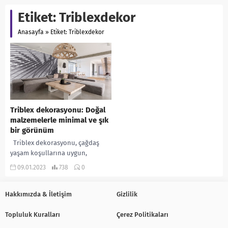
Etiket:
Triblexdekor
Anasayfa
»
Etiket: Triblexdekor
Triblex dekorasyonu: Doğal
malzemelerle minimal ve şık
bir görünüm
Triblex dekorasyonu, çağdaş
yaşam koşullarına uygun,
dinamik ve esnek bir yaşam alanı
09.01.2023
738
0
sunmayı hedefleyen bir tasarım
anlayışıdır. Bu tasarım...
Hakkımızda & İletişim
Gizlilik
Topluluk Kuralları
Çerez Politikaları