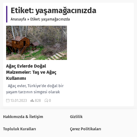
Etiket:
yaşamağacınızda
Anasayfa
»
Etiket: yaşamağacınızda
Ağaç Evlerde Doğal
Malzemeler: Taş ve Ağaç
Kullanımı
Ağaç evler, Türkiye’de doğal bir
yaşam tarzının simgesi olarak
kabul edilir. Ağaç evlerinin
13.01.2023
828
0
dekorasyonu, bu yaşam tarzını
yansıtmak için...
Hakkımızda & İletişim
Gizlilik
Topluluk Kuralları
Çerez Politikaları