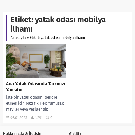
Etiket:
yatak odası mobilya
ilhamı
Anasayfa
»
Etiket: yatak odası mobilya ilhamı
Ana Yatak Odasında Tarzınızı
Yansıtın
İşte bir yatak odasını dekore
etmek için bazı fikirler: Yumuşak
maviler veya yeşiller gibi
sakinleştirici ve yatıştırıcı bir
06.01.2023
1.291
0
renk şeması...
Hakkımızda & İletişim
Gizlilik