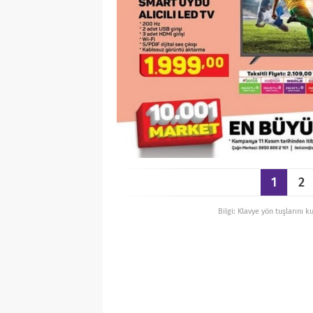
1
2
Bilgi: Klavye yön tuşlarını k