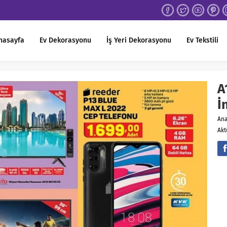
nasayfa
Ev Dekorasyonu
İş Yeri Dekorasyonu
Ev Tekstili
A
İ
An
Akt