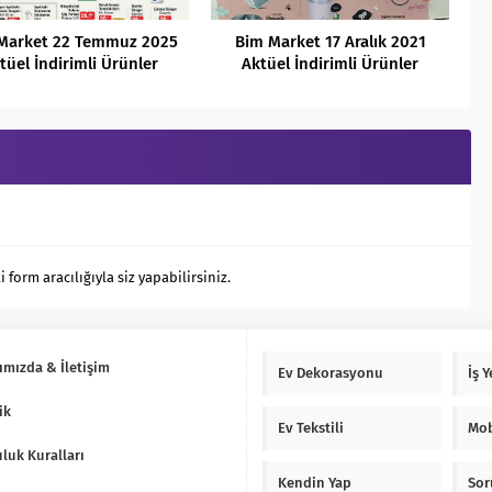
Market 22 Temmuz 2025
Bim Market 17 Aralık 2021
tüel İndirimli Ürünler
Aktüel İndirimli Ürünler
Kataloğu
Kataloğu
orm aracılığıyla siz yapabilirsiniz.
ımızda & İletişim
Ev Dekorasyonu
İş 
ik
Ev Tekstili
Mob
luk Kuralları
Kendin Yap
Sor