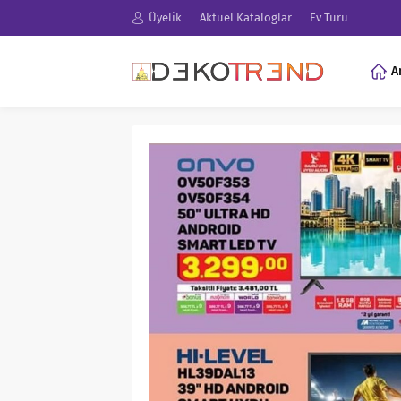
Üyelik
Aktüel Kataloglar
Ev Turu
A