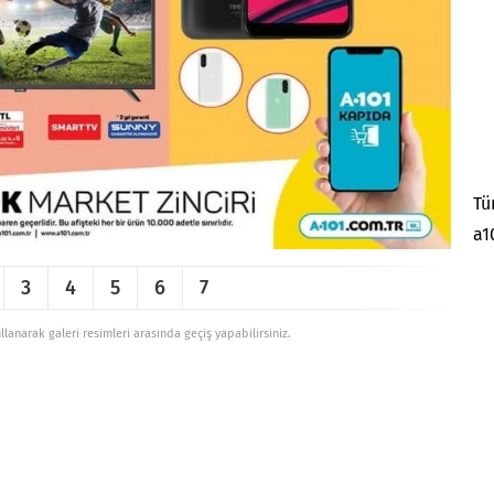
Tü
a1
3
4
5
6
7
ullanarak galeri resimleri arasında geçiş yapabilirsiniz.