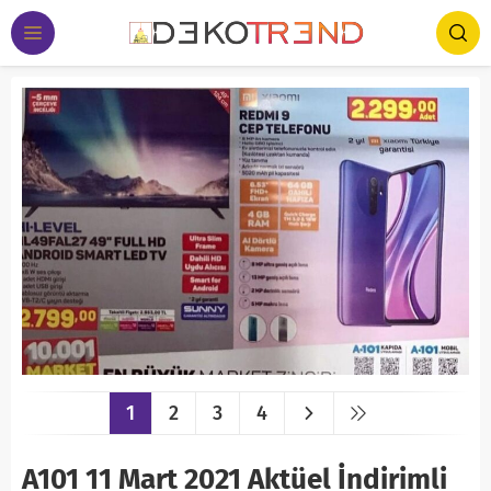
1
2
3
4
A101 11 Mart 2021 Aktüel İndirimli