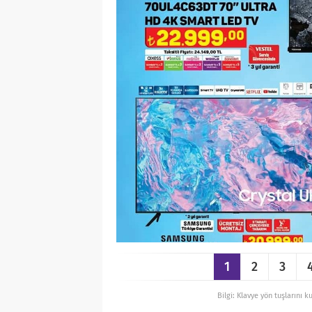
1
2
3
Bilgi: Klavye yön tuşlarını k