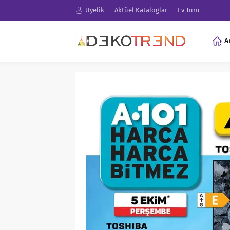
Üyelik
Aktüel Kataloglar
Ev Turu
A