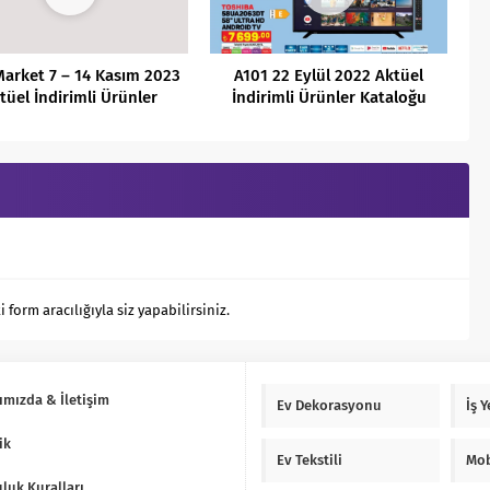
arket 7 – 14 Kasım 2023
A101 22 Eylül 2022 Aktüel
tüel İndirimli Ürünler
İndirimli Ürünler Kataloğu
Kataloğu
orm aracılığıyla siz yapabilirsiniz.
ımızda & İletişim
Ev Dekorasyonu
İş 
ik
Ev Tekstili
Mob
luk Kuralları