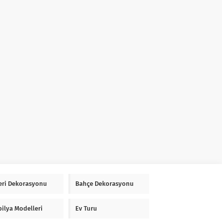
Yeri Dekorasyonu
Bahçe Dekorasyonu
ilya Modelleri
Ev Turu