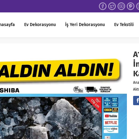
nasayfa
Ev Dekorasyonu
İş Yeri Dekorasyonu
Ev Tekstili
A
İ
K
An
Akt