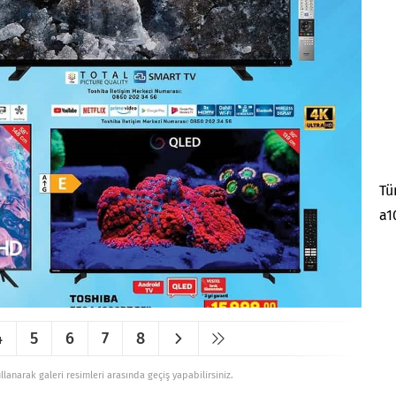
Tü
a1
4
5
6
7
8
ullanarak galeri resimleri arasında geçiş yapabilirsiniz.