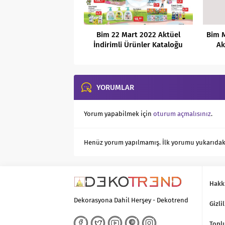
Bim 22 Mart 2022 Aktüel
Bim M
İndirimli Ürünler Kataloğu
Ak
YORUMLAR
Yorum yapabilmek için
oturum açmalısınız
.
Henüz yorum yapılmamış. İlk yorumu yukarıdaki f
Hakk
Dekorasyona Dahil Herşey - Dekotrend
Gizlil
Toplu