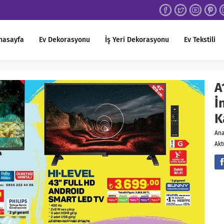
nasayfa
Ev Dekorasyonu
İş Yeri Dekorasyonu
Ev Tekstili
A
İ
K
An
Akt