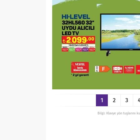
1
2
3
Bilgi: Klavye yön tuşlarını k