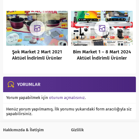
Fırsatlar
Şok Market 2 Mart 2021
Bim Market 1 – 8 Mart 2024
Aktüel İndirimli Ürünler
Aktüel İndirimli Ürünler
Kataloğu
Kataloğu
YORUMLAR
Yorum yapabilmek için
oturum açmalısınız
.
Henüz yorum yapılmamış. İlk yorumu yukarıdaki form aracılığıyla siz
yapabilirsiniz.
Hakkımızda & İletişim
Gizlilik