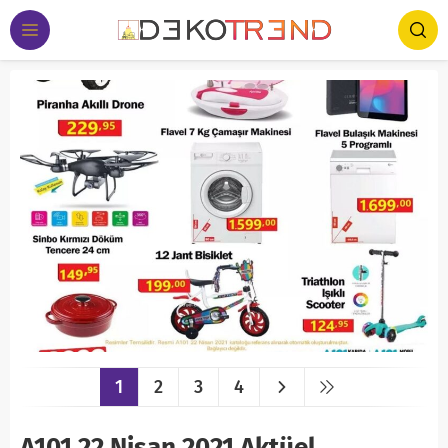
1
2
3
4
A101 22 Nisan 2021 Aktüel