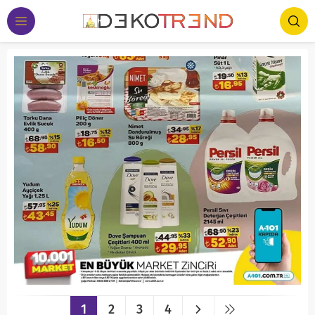
1
2
3
4