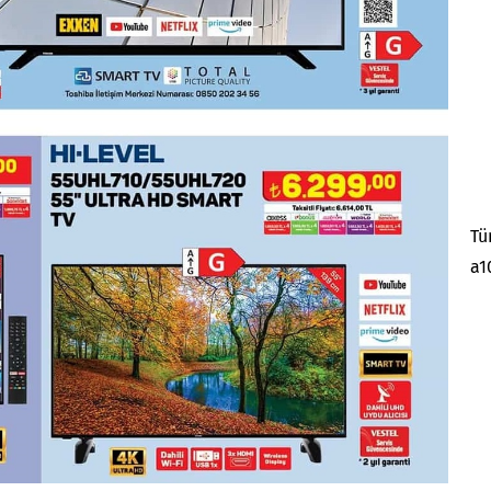
Tü
a1