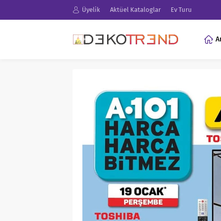
Üyelik
Aktüel Kataloglar
Ev Turu
A