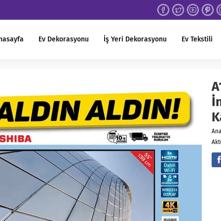
nasayfa
Ev Dekorasyonu
İş Yeri Dekorasyonu
Ev Tekstili
A
İ
K
An
Akt