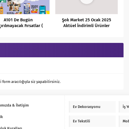
A101 De Bugün
Şok Market 25 Ocak 2025
ırılmayacak Fırsatlar (
Aktüel İndirimli Ürünler
13.05.2022)
Kataloğu
orm aracılığıyla siz yapabilirsiniz.
ımızda & İletişim
Ev Dekorasyonu
İş 
ik
Ev Tekstili
Mob
luk Kuralları