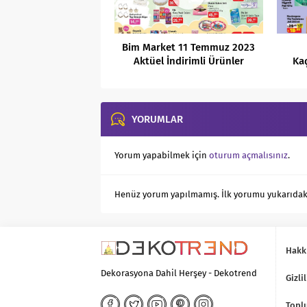
Bim Market 11 Temmuz 2023
Aktüel İndirimli Ürünler
Kaç
Kataloğu
YORUMLAR
Yorum yapabilmek için
oturum açmalısınız
.
Henüz yorum yapılmamış. İlk yorumu yukarıdaki f
Hakk
Dekorasyona Dahil Herşey - Dekotrend
Gizlil
Toplu