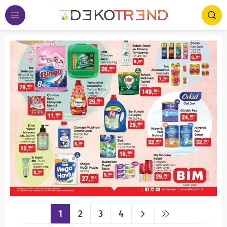
1
2
3
4