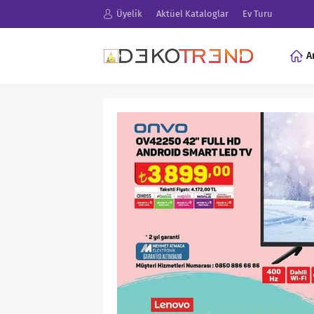
Üyelik
Aktüel Kataloglar
Ev Turu
A