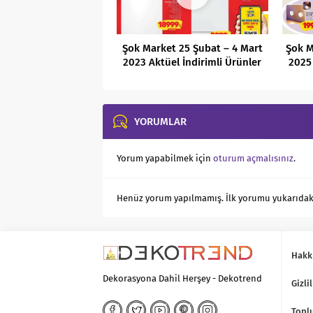
Şok Market 25 Şubat – 4 Mart
Şok M
2023 Aktüel İndirimli Ürünler
2025 
Kataloğu
YORUMLAR
Yorum yapabilmek için
oturum açmalısınız
.
Henüz yorum yapılmamış. İlk yorumu yukarıdaki f
Hakk
Dekorasyona Dahil Herşey - Dekotrend
Gizlil
Toplu