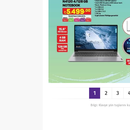
1
2
3
Bilgi: Klavye yön tuşlarını k