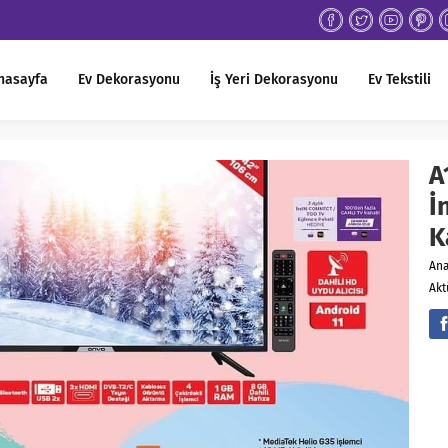
nasayfa
Ev Dekorasyonu
İş Yeri Dekorasyonu
Ev Tekstili
A
İ
K
An
Akt