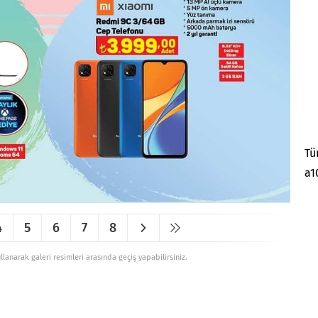
Tü
a1
4
5
6
7
8
ullanarak galeri resimleri arasında geçiş yapabilirsiniz.