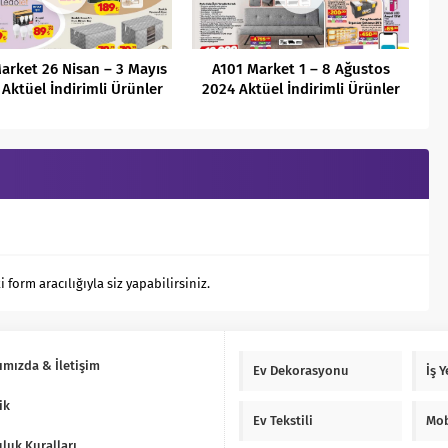
arket 26 Nisan – 3 Mayıs
A101 Market 1 – 8 Ağustos
Aktüel İndirimli Ürünler
2024 Aktüel İndirimli Ürünler
Kataloğu
Kataloğu
orm aracılığıyla siz yapabilirsiniz.
ımızda & İletişim
Ev Dekorasyonu
İş 
ik
Ev Tekstili
Mob
luk Kuralları