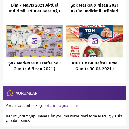
Bim 7 Mayıs 2021 Aktüel
Şok Market 9 Nisan 2021
İndirimli Ürünler Kataloğu
Aktüel İndirimli Ürünleri
Şok Markette Bu Hafta Salı
A101 De Bu Hafta Cuma
Günü ( 6 Nisan 2021 )
Günü ( 30.04.2021 )
Kaçırılmayacak Aktüel
Kaçırılmayacak Aktüel
İndirimli Ürünleri
Fırsatları
YORUMLAR
Yorum yapabilmek için
oturum açmalısınız
.
Henüz yorum yapılmamış. İlk yorumu yukarıdaki form aracılığıyla siz
yapabilirsiniz.