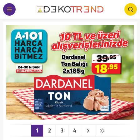
1
2
3
4