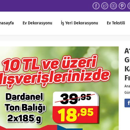
nasayfa
Ev Dekorasyonu
İş Yeri Dekorasyonu
Ev Tekstili
A
G
K
F
An
Gün