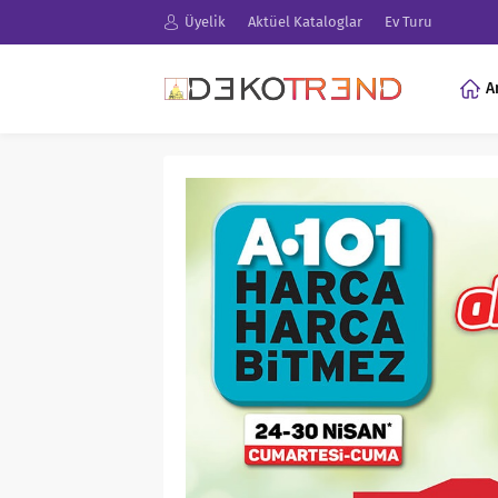
Üyelik
Aktüel Kataloglar
Ev Turu
A