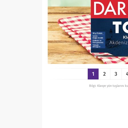
1
2
3
Bilgi: Klavye yön tuşlarını k