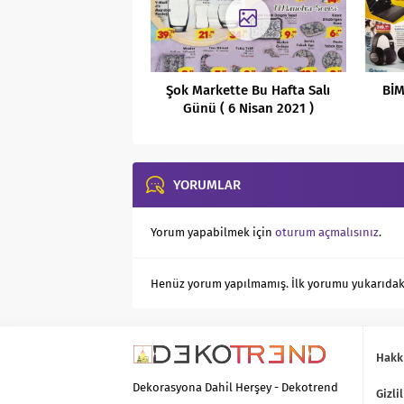
Şok Markette Bu Hafta Salı
BİM
Günü ( 6 Nisan 2021 )
Kaçırılmayacak Aktüel
İndirimli Ürünleri
YORUMLAR
Yorum yapabilmek için
oturum açmalısınız
.
Henüz yorum yapılmamış. İlk yorumu yukarıdaki f
Hakk
Dekorasyona Dahil Herşey - Dekotrend
Gizlil