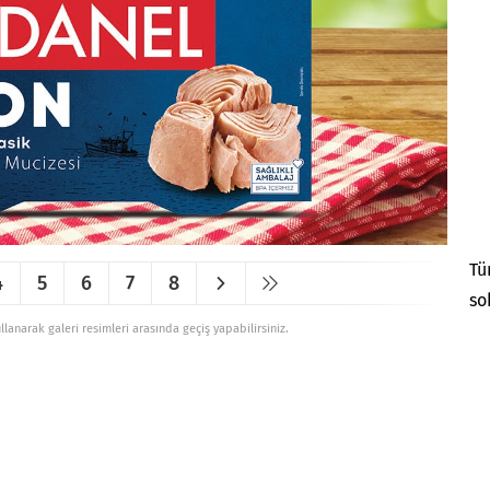
Tü
4
5
6
7
8
so
ullanarak galeri resimleri arasında geçiş yapabilirsiniz.