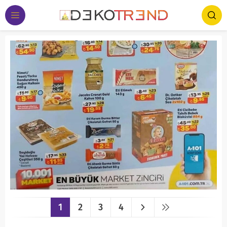
1
2
3
4