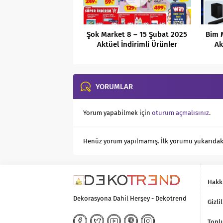
Şok Market 8 – 15 Şubat 2025
Bim 
Aktüel İndirimli Ürünler
Ak
Kataloğu
YORUMLAR
Yorum yapabilmek için
oturum açmalısınız
.
Henüz yorum yapılmamış. İlk yorumu yukarıdaki f
Hakk
Dekorasyona Dahil Herşey - Dekotrend
Gizlil
Toplu