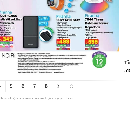
Tü
a1
4
5
6
7
8
ullanarak galeri resimleri arasında geçiş yapabilirsiniz.