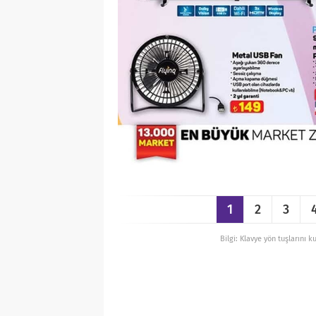
1
2
3
Bilgi: Klavye yön tuşlarını k