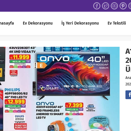
nasayfa
Ev Dekorasyonu
İş Yeri Dekorasyonu
Ev Tekstili
A
2
Ü
An
202