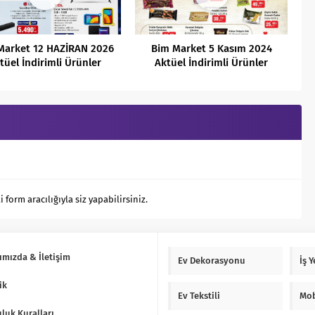
Market 12 HAZİRAN 2026
Bim Market 5 Kasım 2024
tüel İndirimli Ürünler
Aktüel İndirimli Ürünler
Kataloğu
Kataloğu
orm aracılığıyla siz yapabilirsiniz.
ımızda & İletişim
Ev Dekorasyonu
İş 
ik
Ev Tekstili
Mob
luk Kuralları