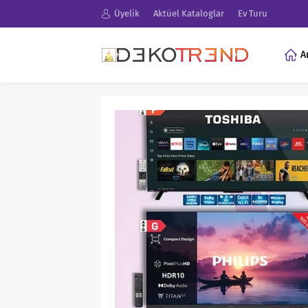
Üyelik
Aktüel Kataloglar
Ev Turu
A