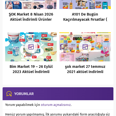
ŞOK Market 8 Nisan 2026
A101 De Bugün
Aktüel İndirimli Ürünler
Kaçırılmayacak Fırsatlar (
Kataloğu
13.05.2022)
Bim Market 19 – 26 Eylül
şok market 27 temmuz
2023 Aktüel İndirimli
2021 aktüel indirimli
Ürünler Kataloğu
ürünler kataloğu
YORUMLAR
Yorum yapabilmek için
oturum açmalısınız
.
Henüz yorum yapılmamış. İlk yorumu yukarıdaki form aracılığıyla siz