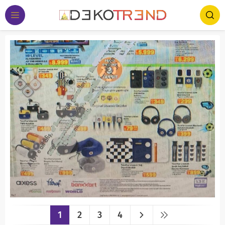
1
2
3
4