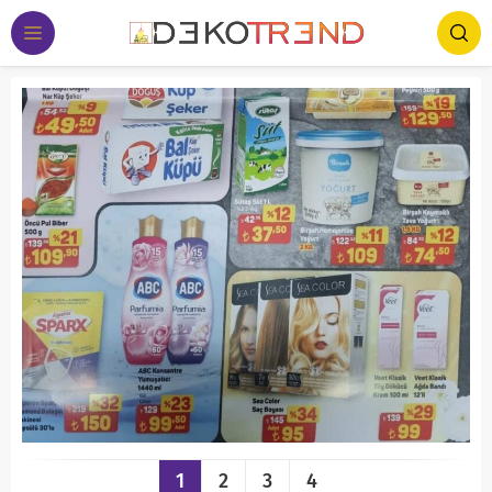
1
2
3
4