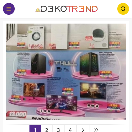
1
2
3
4