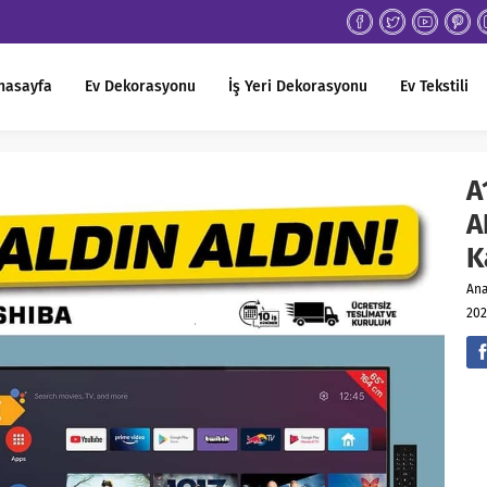
nasayfa
Ev Dekorasyonu
İş Yeri Dekorasyonu
Ev Tekstili
A
A
K
An
202