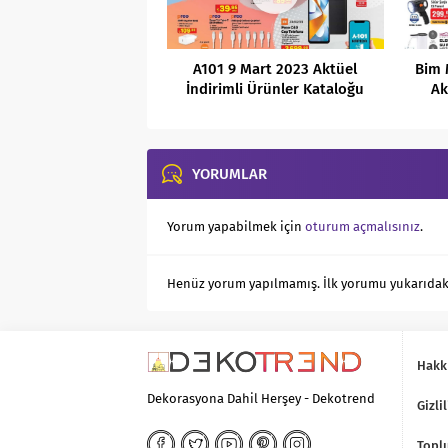
A101 9 Mart 2023 Aktüel
Bim 
İndirimli Ürünler Kataloğu
Ak
YORUMLAR
Yorum yapabilmek için
oturum açmalısınız
.
Henüz yorum yapılmamış. İlk yorumu yukarıdaki f
Hakk
Dekorasyona Dahil Herşey - Dekotrend
Gizlil
Toplu