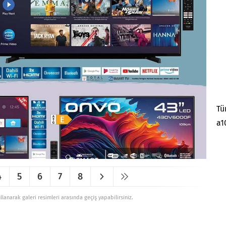
Tü
a1
4
5
6
7
8
ullanarak galeri resimleri arasında geçiş yapabilirsiniz.