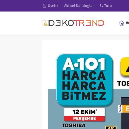
Üyelik
Aktüel Kataloglar
Ev Turu
A