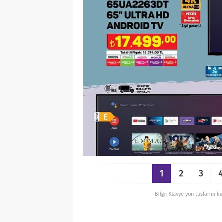
1
2
3
Bilgi: Klavye yön tuşlarını k