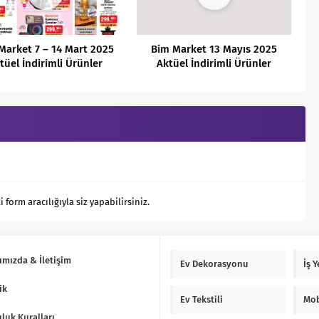
Market 7 – 14 Mart 2025
Bim Market 13 Mayıs 2025
tüel İndirimli Ürünler
Aktüel İndirimli Ürünler
Kataloğu
Kataloğu
orm aracılığıyla siz yapabilirsiniz.
ımızda & İletişim
Ev Dekorasyonu
İş 
ik
Ev Tekstili
Mob
luk Kuralları