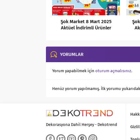
Şok Market 8 Mart 2025
Şok
Aktüel İndirimli Ürünler
Ak
Kataloğu
YORUMLAR
Yorum yapabilmek için
oturum açmalısınız
.
Henüz yorum yapılmamış. İlk yorumu yukarıdaki f
Hakk
Dekorasyona Dahil Herşey - Dekotrend
Gizlil
Toplu