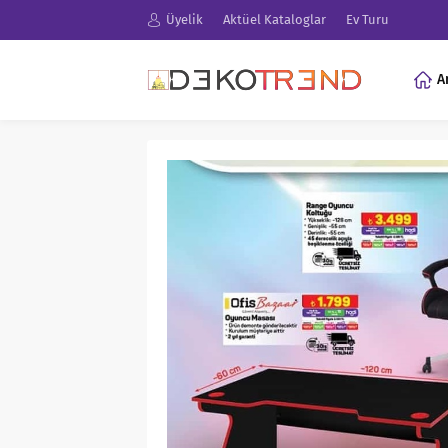
Üyelik
Aktüel Kataloglar
Ev Turu
A