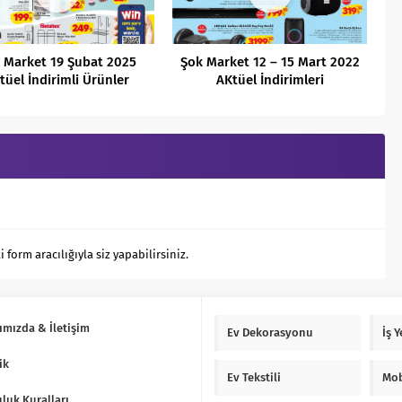
 Market 19 Şubat 2025
Şok Market 12 – 15 Mart 2022
tüel İndirimli Ürünler
AKtüel İndirimleri
Kataloğu
orm aracılığıyla siz yapabilirsiniz.
ımızda & İletişim
Ev Dekorasyonu
İş 
ik
Ev Tekstili
Mob
luk Kuralları