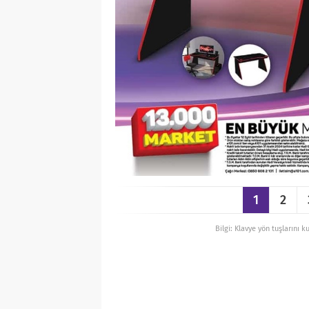
1
2
Bilgi: Klavye yön tuşlarını k