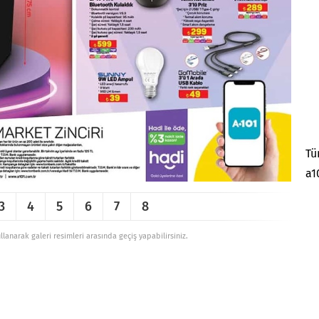
Tü
a1
3
4
5
6
7
8
ullanarak galeri resimleri arasında geçiş yapabilirsiniz.