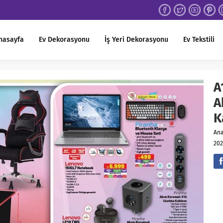
nasayfa
Ev Dekorasyonu
İş Yeri Dekorasyonu
Ev Tekstili
A
A
K
An
202