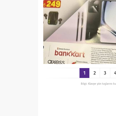
1
2
3
Bilgi: Klavye yön tuşlarını k