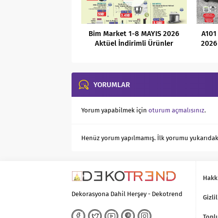
Bim Market 1-8 MAYIS 2026
A101
Aktüel İndirimli Ürünler
2026 
Kataloğu
YORUMLAR
Yorum yapabilmek için
oturum açmalısınız
.
Henüz yorum yapılmamış. İlk yorumu yukarıdaki f
Hakk
Dekorasyona Dahil Herşey - Dekotrend
Gizlil
Toplu