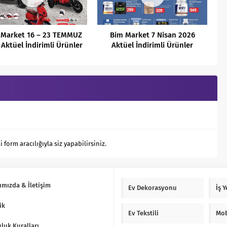
 Market 16 – 23 TEMMUZ
Bim Market 7 Nisan 2026
Aktüel İndirimli Ürünler
Aktüel İndirimli Ürünler
Kataloğu
Kataloğu
orm aracılığıyla siz yapabilirsiniz.
ımızda & İletişim
Ev Dekorasyonu
İş 
ik
Ev Tekstili
Mob
luk Kuralları