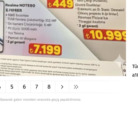
Tü
a1
4
5
6
7
8
ullanarak galeri resimleri arasında geçiş yapabilirsiniz.