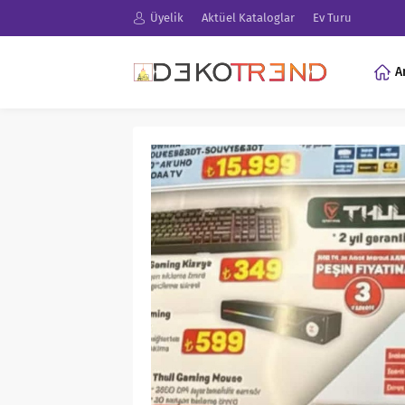
Üyelik
Aktüel Kataloglar
Ev Turu
A