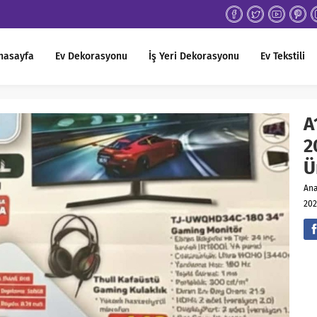
nasayfa
Ev Dekorasyonu
İş Yeri Dekorasyonu
Ev Tekstili
A
2
Ü
An
202