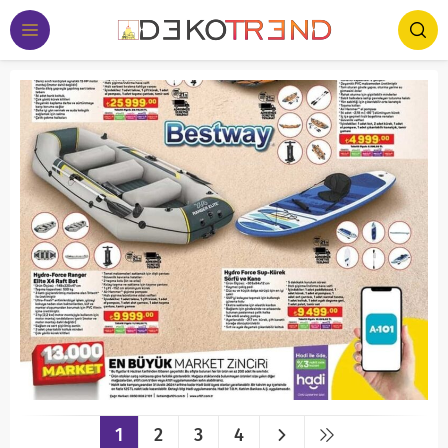
1
2
3
4