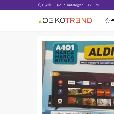
Üyelik
Aktüel Kataloglar
Ev Turu
A