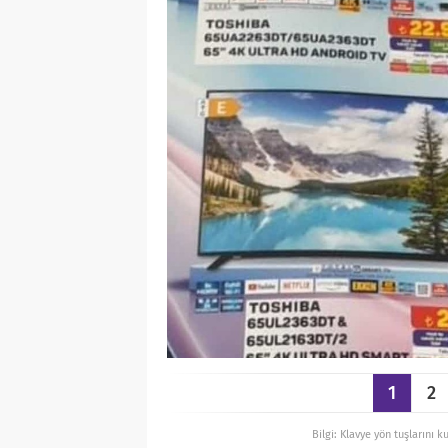
1
2
Bilgi: Klavye yön tuşlarını k