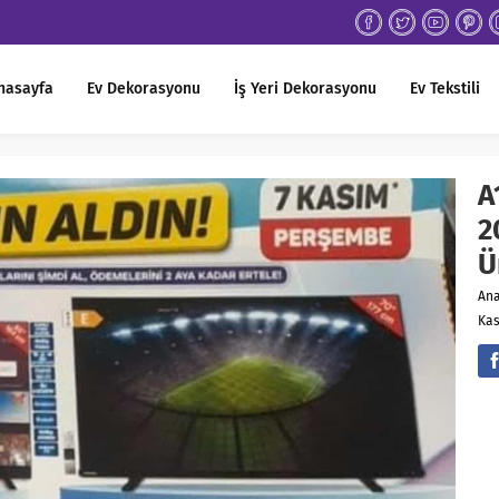
nasayfa
Ev Dekorasyonu
İş Yeri Dekorasyonu
Ev Tekstili
A
2
Ü
An
Kas