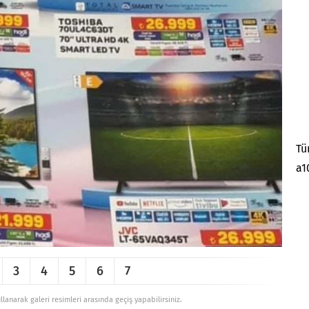
Tü
a1
3
4
5
6
7
ullanarak galeri resimleri arasında geçiş yapabilirsiniz.