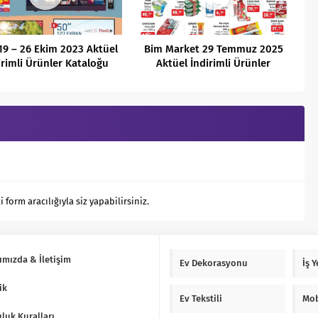
19 – 26 Ekim 2023 Aktüel
Bim Market 29 Temmuz 2025
irimli Ürünler Kataloğu
Aktüel İndirimli Ürünler
Kataloğu
orm aracılığıyla siz yapabilirsiniz.
ımızda & İletişim
Ev Dekorasyonu
İş 
ik
Ev Tekstili
Mob
luk Kuralları