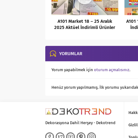
A101 Market 18 – 25 Aralık
A101 
2025 Aktüel İndirimli Ürünler
İnd
Kataloğu
YORUMLAR
Yorum yapabilmek için
oturum açmalısınız
.
Henüz yorum yapılmamış. İlk yorumu yukarıdaki f
Hakk
Dekorasyona Dahil Herşey - Dekotrend
Gizlil
Toplu