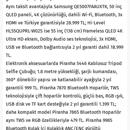
Aynı taksit avantajıyla Samsung QE5007FAAUXTK, 50 inç
QLED paneli, 4K çözünürlüğü, dahili Wi-Fi, Bluetooth, 3x
HDMI ve Türkiye garantisiyle 28.999 TL; Hi-Level
HL55QUPRL-W02S ise 55 inç (138 cm) Frameless QLED 4K
Ultra HD ekranı, Dolby Audio ses teknolojisi, 3x HDMI,
USB ve Bluetooth bağlantısıyla 2 yıl garanti dahil 18.999
TL.
Elektronik aksesuarlarda Piranha 5446 Kablosuz Tripod
Selfie Çubuğu; 1.8 metre yüksekliği, şarjlı kumandası,
360° dönebilir yapısı ve katlanabilir ayağıyla 2 yıl
garantili 999 TL. Piranha 7870 Bluetooth Hoparlör, TWS
teknolojisiyle çift hoparlör kontrolü, güçlü bas, RGB ışık,
USB disk ve TF kart desteğiyle 2 yıl garantili 1.399 TL;
daha kompakt model Piranha 7865 Bluetooth Hoparlör
aynı TWS ve RGB özellikleriyle 479 TL. Piranha 9985
Bluetooth Kulak İçi Kulaklık ANC/ENC gürültü